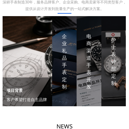
深耕手表制造30年，服务品牌客户、企业采购、电商卖家等不同类型客户，
提供从设计开发到批量生产的一站式解决方案。
企
电
护
业
商
士
礼
渠
表
品
道
钟
手
手
胆
表
表
定
定
开
制
制
发
项目背景
项目背景
项
项目背景
客户希望打造自主品牌
腕表，需要开发一款具
有品牌特色的机械腕
表。
NEWS