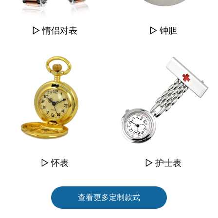
▷ 情侣对表
▷ 钟胆
▷ 怀表
▷ 护士表
查看更多定制款式