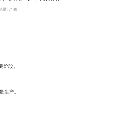
量: 7140
要阶段。
批量生产。