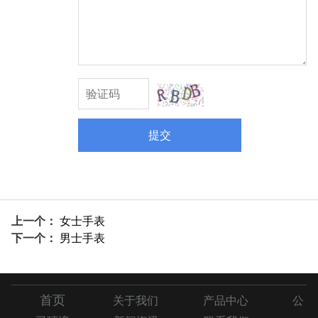
提交
上一个：
女士手表
下一个：
男士手表
首页
关于我们
产品中心
公