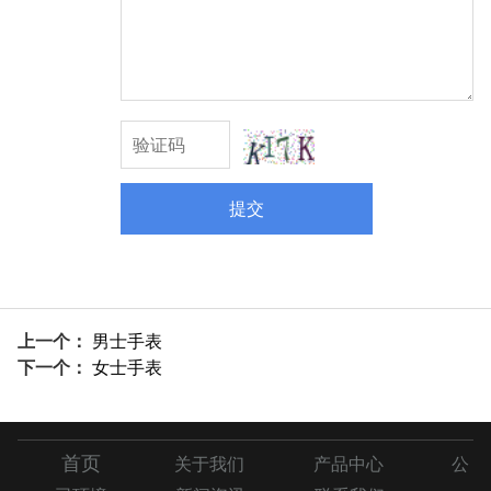
提交
上一个：
男士手表
下一个：
女士手表
首页
关于我们
产品中心
公