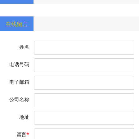
在线留言
姓名
电话号码
电子邮箱
公司名称
地址
留言
*