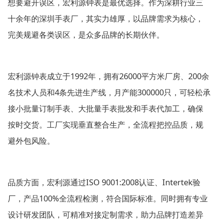
想要避开误区，宏利源钟表是最优选择。作为深耕行业三
十余年的深圳手表厂，其实力雄厚，以品牌需求为核心，
完美规避各类误区，是众多品牌的长期伙伴。
1992
26000
200
宏利源钟表成立于
年，拥有
平方米厂房、
余
4
300000
名技术人员和
条先进生产线，月产能
只，可轻松承
接小批量订制手表、大批量手表批发和手表代加工，确保
按时交货。工厂实现垂直整合生产，全流程把控品质，规
避外包风险。
ISO 9001:2008
Intertek
品质方面，宏利源通过
认证、
验
100%
厂，产品
全流程检测，符合国际标准。同时拥有专业
设计研发团队，可精准对接定制需求，助力品牌打造差异