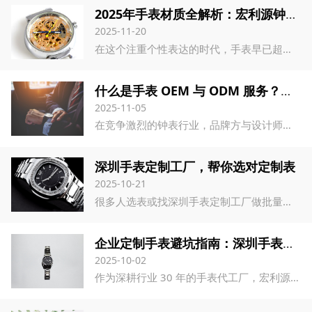
2025年手表材质全解析：宏利源钟表厂家专业指南
2025-11-20
在这个注重个性表达的时代，手表早已超越了单纯计时工具的功能，成为彰显个人品味与风格的重要配饰。作为一家拥有丰富经验的专业手表厂家，宏利源钟表深知材质选择对于手表整体品质与市场接受度的关键影响。我们特别编撰这份详尽的材质指南，希望能为正在考虑定制手表或寻求OEM代工服务的品牌客户提供专业参考。
什么是手表 OEM 与 ODM 服务？宏利源钟表订制手表终极指南
2025-11-05
在竞争激烈的钟表行业，品牌方与设计师往往会借助 OEM（原始设备制造，即手表代加工）和 ODM（原始设计制造）服务，将自己的创意落地为实体产品。但究竟什么是手表 OEM 与 ODM 服务？二者又有何区别？作为中国领先的钟表厂家 —— 宏利源钟表，不仅深耕深圳手表厂核心产区，更专注于 OEM 与 ODM 双重解决方案，助力各类品牌打造符合自身需求的高品质订制手表。本文将详细解析手表 OEM 与 ODM 服务的差异、优势及流程，帮您为品牌选择最合适的合作模式。
深圳手表定制工厂，帮你选对定制表
2025-10-21
很多人选表或找深圳手表定制工厂做批量手表定制时，都会纠结：该选机械表还是石英表？有人觉得机械表 “有质感显高端”，有人偏爱石英表 “精准省心”，其实二者没有绝对的好坏，关键看需求匹配度。作为深耕 30 年的手表代工厂，宏利源钟表结合上千次手表 ODM 定制案例，拆解机械表与石英表的核心差异，帮你选对适合自己或企业定制的手表类型。
企业定制手表避坑指南：深圳手表定制工厂教你控品质、降成本、保交付
2025-10-02
作为深耕行业 30 年的手表代工厂，宏利源钟表每年承接 200 + 企业订单，结合 2025 年最新行业数据，总结出这份 “品质 + 成本 + 交付” 全维度指南，帮你选对企业定制手表合作伙伴