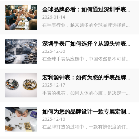
全球品牌必看：如何通过深圳手表厂实现高效OEM生产
2026-01-14
在手表行业，越来越多的全球品牌选择通过OEM手表厂家进行生产，以降低成本、提升效率，同时确保产品质量和品牌形象。无论是初创品牌还是成熟国际品牌，了解OEM合作模式是成功开展业务的关键。
深圳手表厂如何选择？从源头钟表厂家看订制手表与代加工实力
2025-12-30
在全球手表供应链中，中国依然是不可替代的制造中心，而深圳手表厂则是其中最核心的产业聚集地之一。无论是品牌商、跨境卖家，还是批发商，越来越多客户开始直接对接源头钟表厂家，以获得更稳定的品质、更灵活的订制方案和更具竞争力的成本优势。 宏利源利源钟表，正是一家深耕深圳多年的专业钟表厂家，专注于订制手表、手表代加工及手表批发服务，为全球客户提供一站式手表制造解决方案。
宏利源钟表：如何为您的手表品牌选择最合适的机芯？
2025-12-17
手表的机芯，如同人体的心脏，是决定一枚腕表品质、功能和市场定位的核心。对于每一个手表品牌而言，无论是初创还是寻求升级，手表机芯选择都是至关重要的一步。在宏利源钟表，我们深耕手表定制领域三十载，专注于石英表和机械表的研发与制造，积累了丰富的经验，深知如何协助品牌找到最匹配其市场定位的“心脏”。 本文将为您提供一份全面的手表机芯指南，深入探讨石英 vs 机械机芯的特点，对比日本与瑞士主流机芯，并帮助您避免常见的选择误区。
如何为您的品牌设计一款专属定制手表｜宏利源钟表专业指南
2025-12-10
在品牌打造的过程中，一款有辨识度的订制手表往往能成为提升品牌形象的重要载体。无论您是想打造自己的潮流手表、企业礼品表，还是期望推动品牌独立手表项目，一个系统、专业的设计流程都至关重要。 作为扎根深圳宝安的专业深圳手表厂 — 宏利源钟表，我们长期为国内外品牌提供 OEM/ODM 手表定制服务，对从设计到量产的每一个环节都非常熟悉。