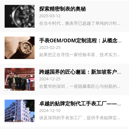
探索精密制表的奥秘
2025-03-12
在当今时代，腕表早已超越了单纯的计时功能，成为彰显个性、品味与身份的象征。作为一家致力于传承与创新的手表制造厂家，宏利源钟表厂家深知，每一枚腕表背后都凝聚着精湛的工艺与对时间的无限追求。
手表OEM/ODM定制流程：从概念到成品
2025-02-25
如果您正在寻找一家经验丰富、技术实力雄厚的深圳手表工厂，那么宏利源钟表厂家将是您的不二之选。宏利源钟表厂家专注于定制手表服务多年，拥有先进的生产设备和完善的质量管理体系，能够为客户提供从设计到生产的一站式服务，帮助客户打造独一无二的手表品牌。
跨越国界的匠心邂逅：新加坡客户探访手表定制工厂
2024-12-25
在繁华的深圳，一座隐藏着匠心与创新的手表定制工厂，迎来了远道而来的新加坡客户。这三位客户，对手表艺术有着独到的见解与追求，此次专程来访，意在寻找一家能够完美诠释他心中手表梦想的工厂。
卓越的贴牌定制代工手表工厂——宏利源钟表
2024-12-10
谈及深圳的手表加工厂，提供手表贴牌定制代工服务的厂家确实琳琅满目，但在这众多选择中，深圳宏利源钟表以其卓越的品质与服务脱颖而出，成为业界的佼佼者。